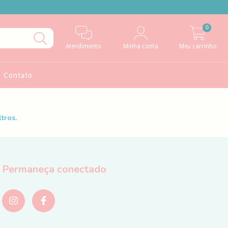
0
Atendimento
Minha conta
Meu carrinho
Contato
tros.
Permaneça conectado