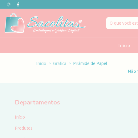
Início
Início
>
Gráfica
>
Pirâmide de Papel
Não 
Departamentos
Início
Produtos