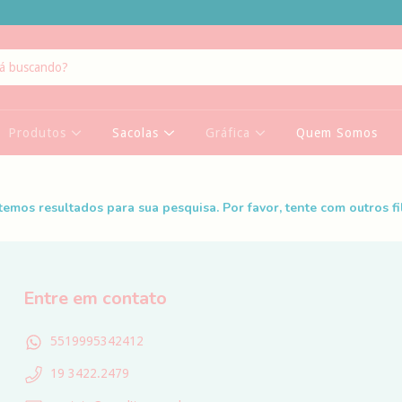
Produtos
Sacolas
Gráfica
Quem Somos
temos resultados para sua pesquisa. Por favor, tente com outros fil
Entre em contato
5519995342412
19 3422.2479