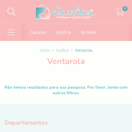
0
Sacolas
Gráfica
Brindes
Início
>
Gráfica
>
Ventarola
Ventarola
Não temos resultados para sua pesquisa. Por favor, tente com
outros filtros.
Departamentos