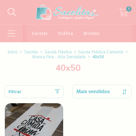
0
Sacolas
Gráfica
Brindes
Início
>
Sacolas
>
Sacola Plástica
>
Sacola Plástica Camiseta
>
Branca Fina - Alta Densidade
>
40x50
40x50
Filtrar