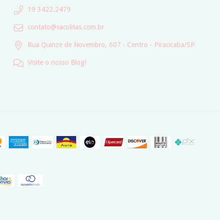
19 3422.2479
contato@sacolitas.com.br
Rua Quinze de Novembro, 607 - Centro - Piracicaba/SP
Visite o nosso Blog!