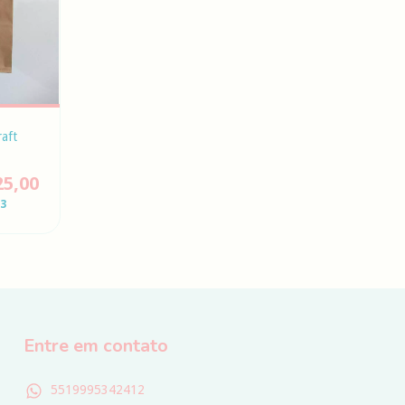
raft
25,00
43
Entre em contato
5519995342412