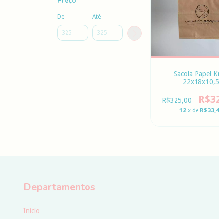
Preço
De
Até
Sacola Papel K
22x18x10,5
R$3
R$325,00
12
x de
R$33,
Departamentos
Início